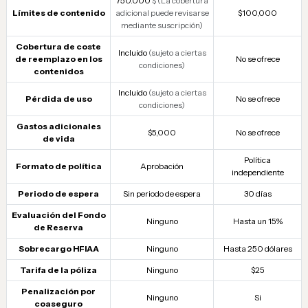
750.000
$ (La cobertura
Límites de contenido
adicional puede revisarse
$100,000
mediante suscripción)
Cobertura de coste
Incluido
(sujeto a ciertas
de reemplazo en los
No se ofrece
condiciones)
contenidos
Incluido
(sujeto a ciertas
Pérdida de uso
No se ofrece
condiciones)
Gastos adicionales
$5,000
No se ofrece
de vida
Política
Formato de política
Aprobación
independiente
Periodo de espera
Sin periodo de espera
30 días
Evaluación del Fondo
Ninguno
Hasta un 15%
de Reserva
Sobrecargo HFIAA
Ninguno
Hasta 250 dólares
Tarifa de la póliza
Ninguno
$25
Penalización por
Ninguno
Si
coaseguro